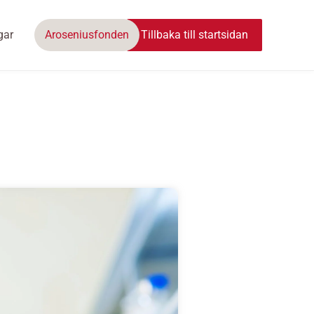
gar
Aroseniusfonden
Tillbaka till startsidan