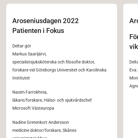
Aroseniusdagen 2022
Ar
Patienten i Fokus
Fö
vi
Deltar gör
Markus Saarijärvi,
specialistsjuksköterska och filosofie doktor,
Delt
forskare vid Göteborgs Universitet och Karolinska
Eva 
Institutet
Mon
Agn
Nasim Farrokhnia,
läkare/forskare, Hälso- och sjukvårdschef
Microsoft Västeuropa
Nadine Gretenkort Andersson
medicine doktor/forskare, Skånes