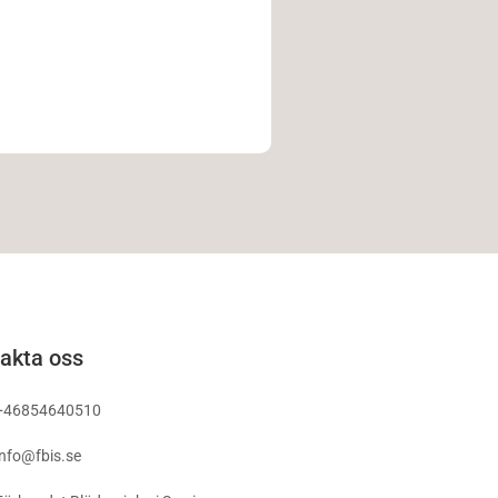
akta oss
+46854640510
info@fbis.se