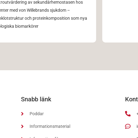
itroutvärdering av sekundärhemostasen hos
enter med von Willebrands sjukdom –
inklotstruktur och proteinkomposition som nya
ologiska biomarkörer
Snabb länk
Kont
Poddar
Informationsmaterial