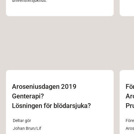
univeristetsjukhus.
Aroseniusdagen 2019
Fö
Genterapi?
Ar
Lösningen för blödarsjuka?
Pr
Deltar gör
Före
Johan Brun/Lif
Aros