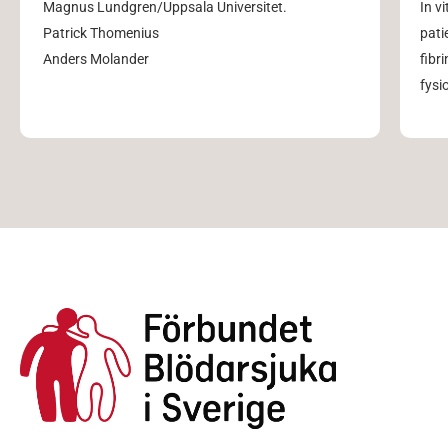
Magnus Lundgren/Uppsala Universitet.
In v
Patrick Thomenius
pati
Anders Molander
fibr
fysi