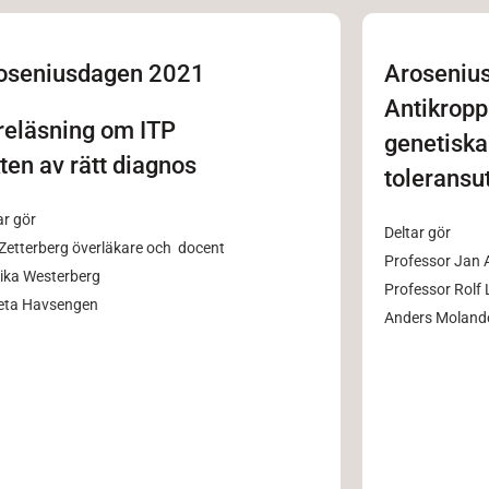
oseniusdagen 2021
Aroseniu
Antikropp
reläsning om ITP
genetiska
kten av rätt diagnos
toleransu
ar gör
Deltar gör
Zetterberg överläkare och docent
Professor Jan 
ika Westerberg
Professor Rolf
eta Havsengen
Anders Moland