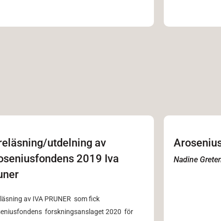
reläsning/utdelning av
Aroseniu
oseniusfondens 2019 Iva
Nadine Grete
uner
läsning av IVA PRUNER som fick
eniusfondens forskningsanslaget 2020 för