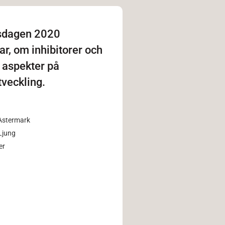
sdagen 2020
ar, om inhibitorer och
 aspekter på
tveckling.
Astermark
 Ljung
er